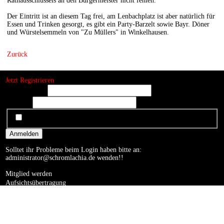
Rathausschlüssels an den Bürgermeister nicht fehlen.
Der Eintritt ist an diesem Tag frei, am Lenbachplatz ist aber natürlich für
Essen und Trinken gesorgt, es gibt ein Party-Barzelt sowie Bayr. Döner
und Würstelsemmeln von "Zu Müllers" in Winkelhausen.
Zurück
Jetzt Registrieren
Benutzername
Passwort
Angemeldet bleiben
Anmelden
Solltet ihr Probleme beim Login haben bitte an:
administrator@schromlachia.de
wenden!!
Mitglied werden
Aufsichtsübertragung
Auftrittsbuchung
Impressum
Kontakt
Datenschutzerklärung